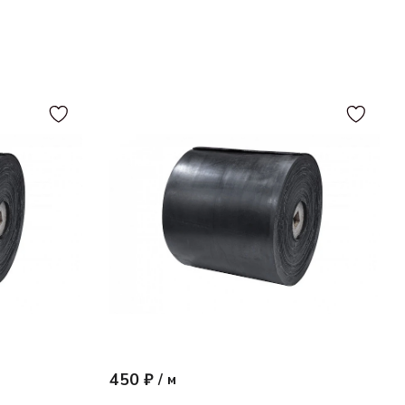
450 ₽
/
м