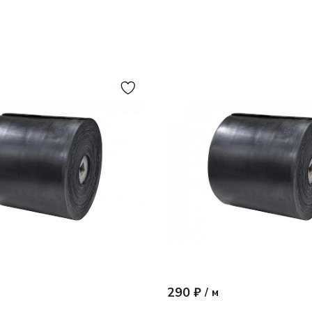
290 ₽
/
м