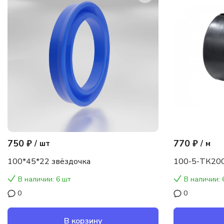
750 ₽
770 ₽
/
шт
/
м
100*45*22 звёздочка
100-5-ТК200
В наличии: 6 шт
В наличии: 
0
0
В корзину