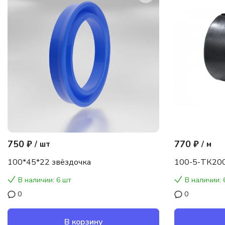
750 ₽
770 ₽
/
шт
/
м
100*45*22 звёздочка
100-5-ТК200
В наличии: 6 шт
В наличии: 
0
0
В корзину