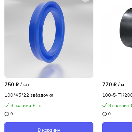
750 ₽
770 ₽
/
шт
/
м
100*45*22 звёздочка
100-5-ТК200
В наличии: 6 шт
В наличии: 
0
0
В корзину