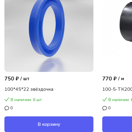
750 ₽
770 ₽
/
шт
/
м
100*45*22 звёздочка
100-5-ТК200
В наличии: 6 шт
В наличии: 
0
0
В корзину