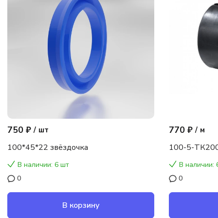
750 ₽
770 ₽
/
шт
/
м
100*45*22 звёздочка
100-5-ТК200
В наличии: 6 шт
В наличии: 
0
0
В корзину