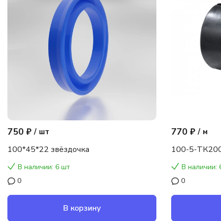
750 ₽
770 ₽
/
шт
/
м
100*45*22 звёздочка
100-5-ТК200
В наличии: 6 шт
В наличии: 
0
0
В корзину