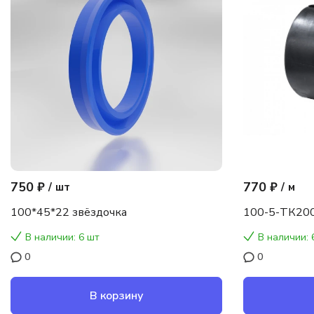
750 ₽
770 ₽
/
шт
/
м
100*45*22 звёздочка
100-5-ТК200
В наличии: 6 шт
В наличии: 
0
0
В корзину