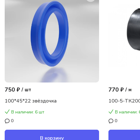
750 ₽
770 ₽
/
шт
/
м
100*45*22 звёздочка
100-5-ТК200
В наличии: 6 шт
В наличии: 
0
0
В корзину