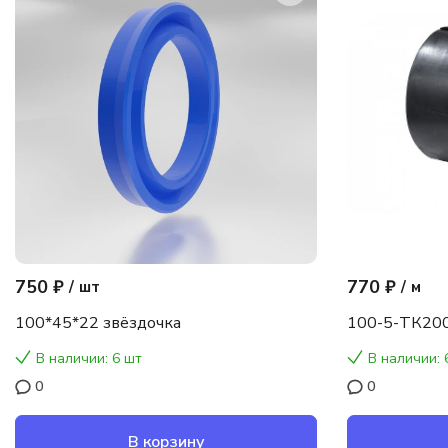
750 ₽
770 ₽
/
шт
/
м
100*45*22 звёздочка
100-5-ТК200
В наличии: 6 шт
В наличии: 
0
0
В корзину