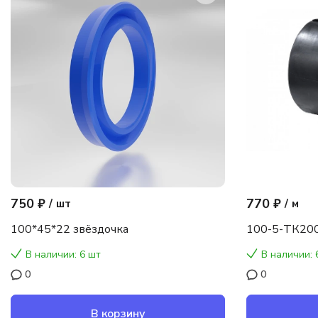
750 ₽
770 ₽
/
шт
/
м
100*45*22 звёздочка
100-5-ТК200
В наличии: 6 шт
В наличии: 
0
0
В корзину