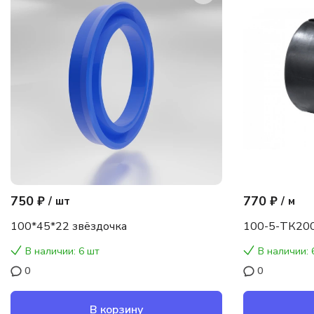
750 ₽
770 ₽
/
шт
/
м
100*45*22 звёздочка
100-5-ТК200
В наличии: 6 шт
В наличии: 
0
0
В корзину