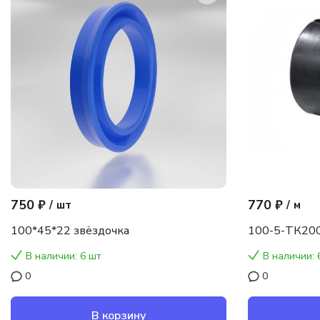
750 ₽
770 ₽
/
шт
/
м
100*45*22 звёздочка
100-5-ТК200
В наличии: 6 шт
В наличии: 
0
0
В корзину