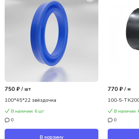
750 ₽
770 ₽
/
шт
/
м
100*45*22 звёздочка
100-5-ТК200
В наличии: 6 шт
В наличии: 
0
0
В корзину