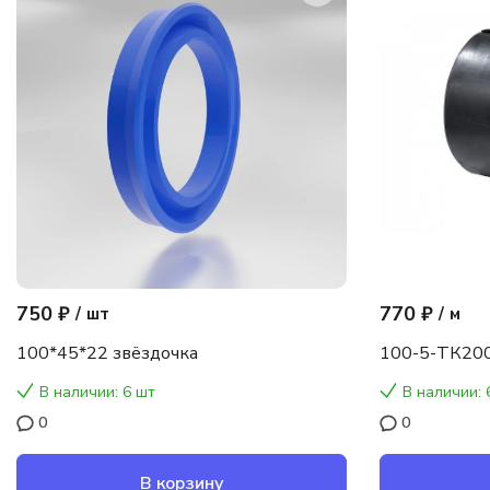
750 ₽
770 ₽
/
шт
/
м
100*45*22 звёздочка
100-5-ТК200
В наличии: 6 шт
В наличии: 
0
0
В корзину