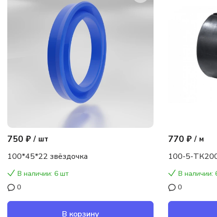
750 ₽
770 ₽
/
шт
/
м
100*45*22 звёздочка
100-5-ТК200
В наличии: 6 шт
В наличии: 
0
0
В корзину