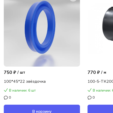
750 ₽
770 ₽
/
шт
/
м
100*45*22 звёздочка
100-5-ТК200
В наличии: 6 шт
В наличии: 
0
0
В корзину