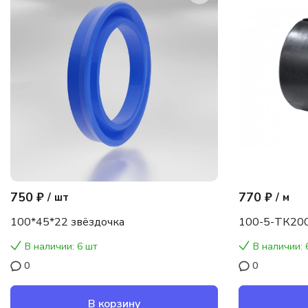
750 ₽
770 ₽
/
шт
/
м
100*45*22 звёздочка
100-5-ТК200
В наличии: 6 шт
В наличии: 
0
0
В корзину