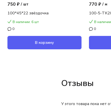
750 ₽
770 ₽
/
шт
/
м
100*45*22 звёздочка
100-5-ТК2
В наличии: 6 шт
В наличии
0
0
В корзину
Отзывы
У этого товара пока нет 