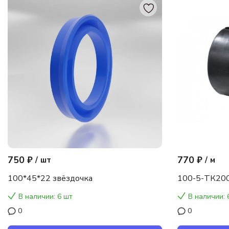
750 ₽
770 ₽
/
шт
/
м
100*45*22 звёздочка
100-5-ТК200
В наличии: 6 шт
В наличии: 
0
0