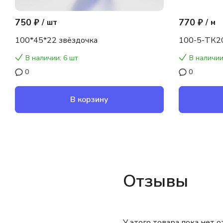
750 ₽
770 ₽
/
шт
/
м
100*45*22 звёздочка
100-5-ТК2
В наличии: 6 шт
В наличии
0
0
В корзину
Отзывы
У этого товара пока нет 