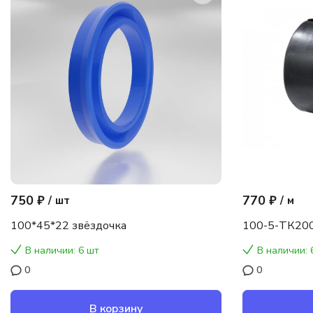
750 ₽
770 ₽
/
шт
/
м
100*45*22 звёздочка
100-5-ТК200
В наличии: 6 шт
В наличии: 
0
0
В корзину