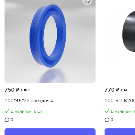
750 ₽
770 ₽
/
шт
/
м
100*45*22 звёздочка
100-5-ТК200
В наличии: 6 шт
В наличии: 
0
0