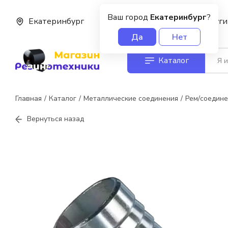
Ваш город
Екатеринбург
?
Екатеринбург
О нас
Услуги
Да
Нет
Каталог
Главная
Каталог
Металлические соединения
Рем/соедин
Вернуться назад