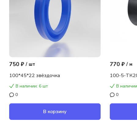
750 ₽
770 ₽
/
шт
/
м
100*45*22 звёздочка
100-5-ТК2
В наличии: 6 шт
В наличии
0
0
В корзину