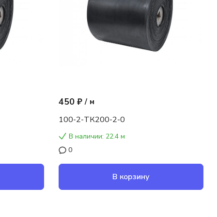
450 ₽
/
м
100-2-ТК200-2-0
В наличии: 22.4 м
0
В корзину