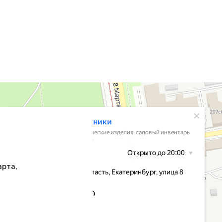
арта,