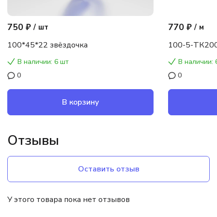
750 ₽
770 ₽
/
шт
/
м
100*45*22 звёздочка
100-5-ТК200
В наличии: 6 шт
В наличии: 
0
0
В корзину
Отзывы
Оставить отзыв
У этого товара пока нет отзывов