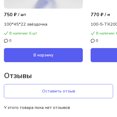
750 ₽
770 ₽
/
шт
/
м
100*45*22 звёздочка
100-5-ТК200
В наличии: 6 шт
В наличии: 
0
0
В корзину
Отзывы
Оставить отзыв
У этого товара пока нет отзывов