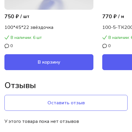
750 ₽
770 ₽
/
шт
/
м
100*45*22 звёздочка
100-5-ТК200
В наличии: 6 шт
В наличии: 
0
0
В корзину
Отзывы
Оставить отзыв
У этого товара пока нет отзывов