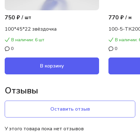
750 ₽
770 ₽
/
шт
/
м
100*45*22 звёздочка
100-5-ТК200
В наличии: 6 шт
В наличии: 
0
0
В корзину
Отзывы
Оставить отзыв
У этого товара пока нет отзывов