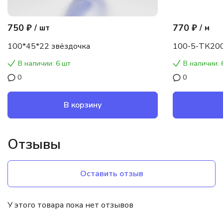
750 ₽
770 ₽
/
шт
/
м
100*45*22 звёздочка
100-5-ТК200
В наличии: 6 шт
В наличии: 
0
0
В корзину
Отзывы
Оставить отзыв
У этого товара пока нет отзывов