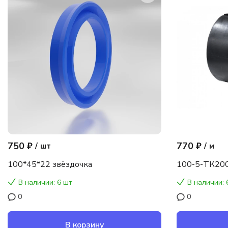
750 ₽
770 ₽
/
шт
/
м
100*45*22 звёздочка
100-5-ТК200
В наличии: 6 шт
В наличии: 
0
0
В корзину