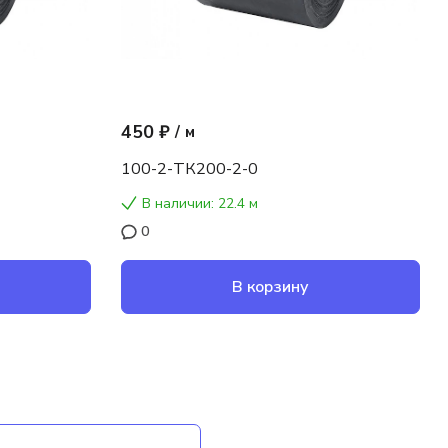
450 ₽
/
м
100-2-ТК200-2-0
В наличии: 22.4 м
0
В корзину