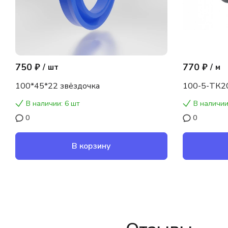
750 ₽
770 ₽
/
шт
/
м
100*45*22 звёздочка
100-5-ТК2
В наличии: 6 шт
В наличии
0
0
В корзину