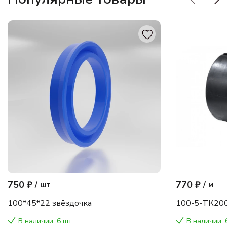
750 ₽
770 ₽
/
шт
/
м
100*45*22 звёздочка
100-5-ТК200
В наличии: 6 шт
В наличии: 