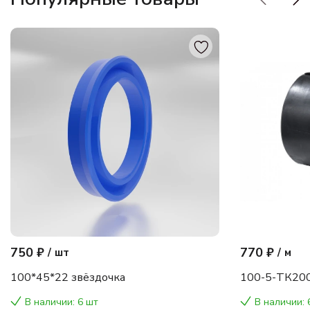
750 ₽
770 ₽
/
шт
/
м
100*45*22 звёздочка
100-5-ТК200
В наличии: 6 шт
В наличии: 