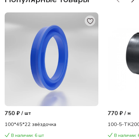
750 ₽
770 ₽
/
шт
/
м
100*45*22 звёздочка
100-5-ТК200
В наличии: 6 шт
В наличии: 