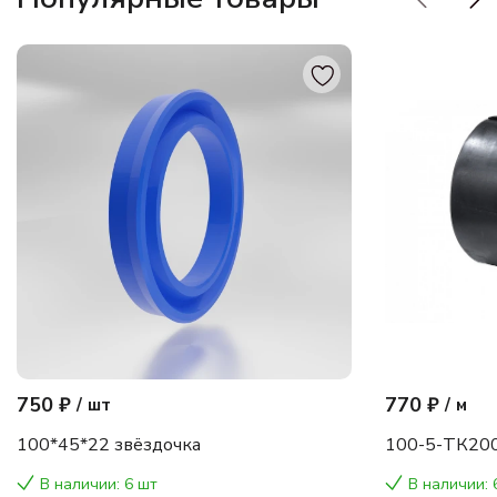
750 ₽
770 ₽
/
шт
/
м
100*45*22 звёздочка
100-5-ТК200
В наличии: 6 шт
В наличии: 