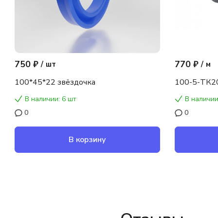
750 ₽
770 ₽
/
шт
/
м
100*45*22 звёздочка
100-5-ТК2
В наличии: 6 шт
В наличии
0
0
В корзину