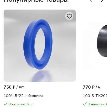
750 ₽
770 ₽
/
шт
/
м
100*45*22 звёздочка
100-5-ТК200
В наличии: 6 шт
В наличии: 