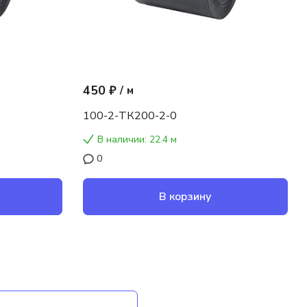
450 ₽
/
м
100-2-ТК200-2-0
В наличии: 22.4 м
0
В корзину