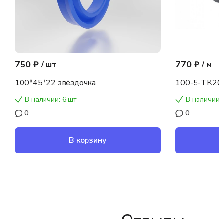
750 ₽
770 ₽
/
шт
/
м
100*45*22 звёздочка
100-5-ТК2
В наличии: 6 шт
В наличии
0
0
В корзину