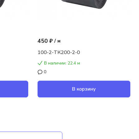
450 ₽
/
м
100-2-ТК200-2-0
В наличии: 22.4 м
0
В корзину