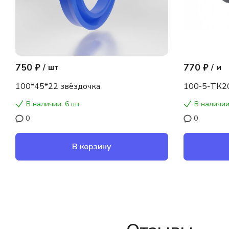
750 ₽
770 ₽
/
шт
/
м
100*45*22 звёздочка
100-5-ТК2
В наличии: 6 шт
В наличии
0
0
В корзину