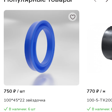
750 ₽
770 ₽
/
шт
/
м
100*45*22 звёздочка
100-5-ТК200
В наличии: 6 шт
В наличии: 