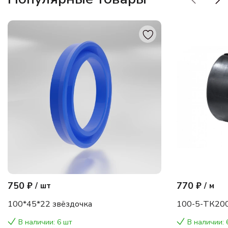
750 ₽
770 ₽
/
шт
/
м
100*45*22 звёздочка
100-5-ТК200
В наличии: 6 шт
В наличии: 