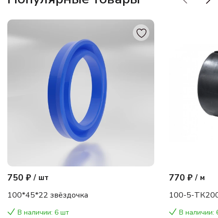
750 ₽
770 ₽
/
шт
/
м
100*45*22 звёздочка
100-5-ТК200
В наличии: 6 шт
В наличии: 