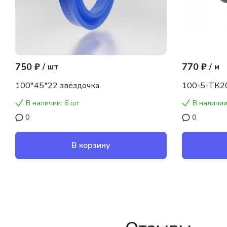
750 ₽
770 ₽
/
шт
/
м
100*45*22 звёздочка
100-5-ТК2
В наличии: 6 шт
В наличии
0
0
В корзину