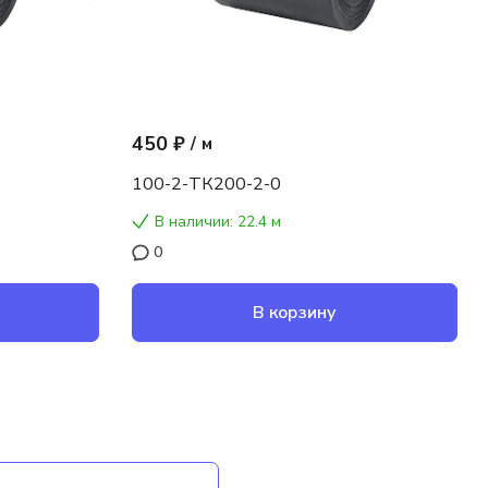
450 ₽
/
м
100-2-ТК200-2-0
В наличии: 22.4 м
0
В корзину