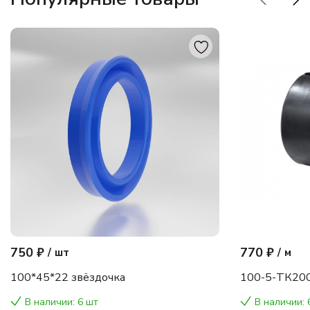
750 ₽
770 ₽
/
шт
/
м
100*45*22 звёздочка
100-5-ТК200
В наличии: 6 шт
В наличии: 