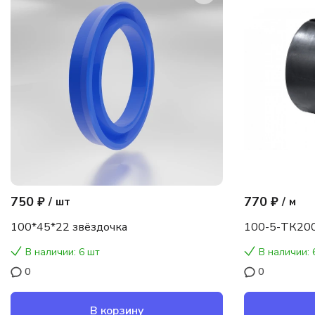
750 ₽
770 ₽
/
шт
/
м
100*45*22 звёздочка
100-5-ТК200
В наличии: 6 шт
В наличии: 
0
0
В корзину