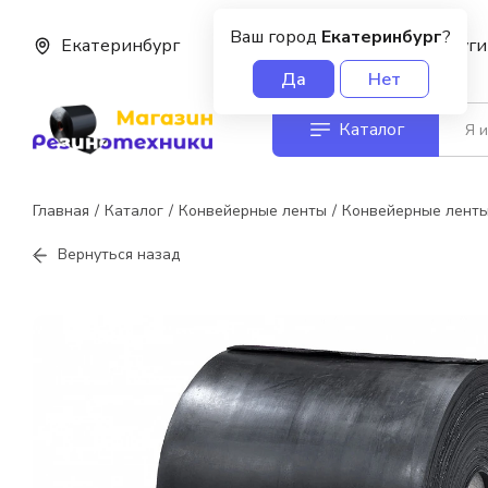
Ваш город
Екатеринбург
?
Екатеринбург
О нас
Услуги
Да
Нет
Каталог
Главная
Каталог
Конвейерные ленты
Конвейерные лент
Вернуться назад