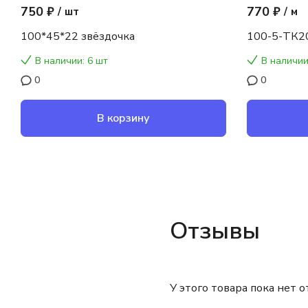
750 ₽
770 ₽
/
шт
/
м
100*45*22 звёздочка
100-5-ТК2
В наличии: 6 шт
В наличии
0
0
В корзину
Отзывы
У этого товара пока нет 