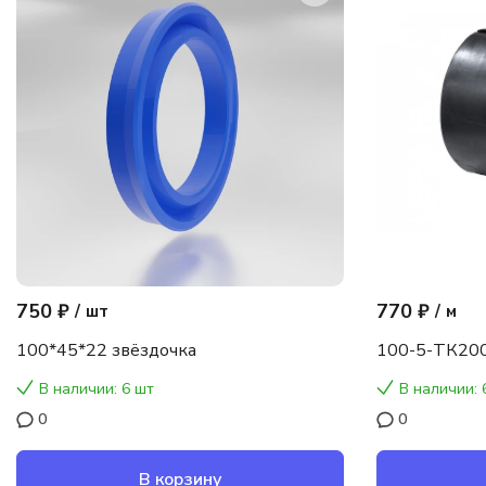
750 ₽
770 ₽
/
шт
/
м
100*45*22 звёздочка
100-5-ТК200
В наличии: 6 шт
В наличии: 
0
0
В корзину