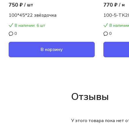
750 ₽
770 ₽
/
шт
/
м
100*45*22 звёздочка
100-5-ТК2
В наличии: 6 шт
В наличии
0
0
В корзину
Отзывы
У этого товара пока нет 