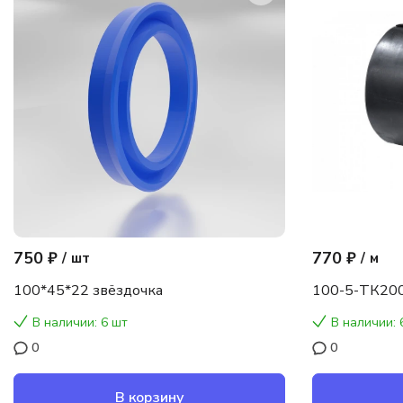
750 ₽
770 ₽
/
шт
/
м
100*45*22 звёздочка
100-5-ТК200
В наличии: 6 шт
В наличии: 
0
0
В корзину