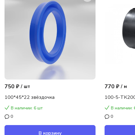
750 ₽
770 ₽
/
шт
/
м
100*45*22 звёздочка
100-5-ТК200
В наличии: 6 шт
В наличии: 
0
0
В корзину